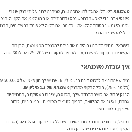
משכנתא
היא הלוואה גדולה וארוכת טווח, שניתנת לרוב על ידי בנק או גוף
פיננסי אחר, כדי לאפשר לרוכש נכס (לרוב דירה או בית) לממן את הקנייה. הנכס
עצמו משמש כבטוחה להלוואה – כלומר, אם הלווה לא עומד בתשלומים, הבנק
יכול לממש את הנכס.
בישראל, מחירי הדירות גבוהים מאוד ביחס להכנסה הממוצעת, ולכן רוב
המשפחות זקוקות למשכנתא – לעיתים לתקופות של 20, 25 ואפילו 30 שנה.
איך עובדת משכנתא?
נניח שאתה רוצה לרכוש דירה ב־2 מיליון ₪. אם יש לך הון עצמי של 500,000 ₪
(כלומר 25%), תוכל לבקש מהבנק
משכנתא של 1.5 מיליון ₪
.
הבנק יבדוק את כושר ההחזר שלך (הכנסות, יציבות תעסוקתית, התחייבויות
אחרות) ויאשר את ההלוואה, בכפוף לתנאים מסוימים – כמו ריביות, לוחות
סילוקין, ביטוחים ועוד.
בפועל, כל חודש תחזיר סכום מסוים – שכולל גם את
קרן ההלוואה
(הסכום
המקורי) וגם את
הריבית
שהבנק גובה.