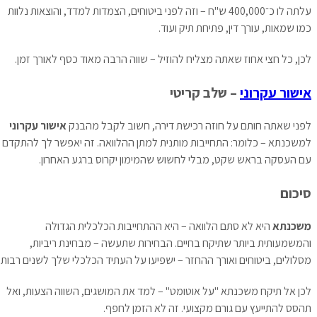
עלתה לו כ־400,000 ש"ח – וזה לפני ביטוחים, הצמדות למדד, והוצאות נלוות
כמו שמאות, עורך דין, פתיחת תיק ועוד.
לכן, כל חצי אחוז שאתה מצליח להוזיל – שווה הרבה מאוד כסף לאורך זמן.
אישור עקרוני
– שלב קריטי
לפני שאתה חותם על חוזה רכישת דירה, חשוב לקבל מהבנק
אישור עקרוני
למשכנתא – כלומר: התחייבות מותנית למתן ההלוואה. זה יאפשר לך להתקדם
עם העסקה בראש שקט, מבלי לחשוש שהמימון יקרוס ברגע האחרון.
סיכום
משכנתא
היא לא סתם הלוואה – היא ההתחייבות הכלכלית הגדולה
והמשמעותית ביותר שתיקח בחיים. הבחירות שתעשה – מבחינת ריביות,
מסלולים, ביטוחים ואורך ההחזר – ישפיעו על העתיד הכלכלי שלך לשנים רבות.
לכן אל תיקח משכנתא "על אוטומט" – למד את המושגים, השווה הצעות, ואל
תהסס להתייעץ עם גורם מקצועי. זה לא הזמן לחפף.