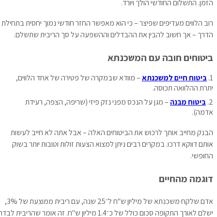
הזמן. התשלום החודשי הולך ויורד.
רוב הלווים מעדיפים שפיצר – כי הוא מאפשר החזר חודשי נמוך יחסית בתחילת
הדרך – אך חשוב להבין את ההבדלים וההשפעה על סך הריבית שתשלם.
ביטוחים חובה עם המשכנתא
ביטוח חיים למשכנתא
– מוודא שבמקרה של פטירה של אחד הלווים,
יתרת ההלוואה תכוסה.
ביטוח מבנה
– מגן על הנכס מפני נזק פיזי (שריפה, הצפה, רעידת
אדמה).
הבנק מחייב אותך לרכוש את הביטוחים האלה – אבל אתה לא חייב לעשות
אותם דווקא דרכו. במקרים רבים ניתן למצוא הצעות זולות וטובות יותר בשוק
החופשי.
דוגמה מהחיים
אדם שלקח משכנתא של מיליון ש"ח ל־25 שנה, עם ריבית ממוצעת של 3%,
ישלם לאורך התקופה סכום כולל של כ־1.4 מיליון ש"ח. זה אומר שהריבית לבדה