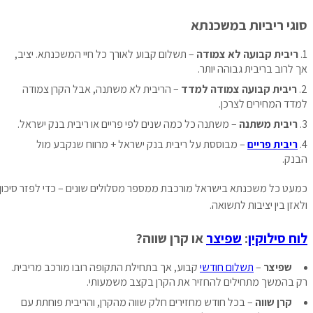
סוגי ריביות במשכנתא
ריבית קבועה לא צמודה
– תשלום קבוע לאורך כל חיי המשכנתא. יציב,
אך לרוב בריבית גבוהה יותר.
ריבית קבועה צמודה למדד
– הריבית לא משתנה, אבל הקרן צמודה
למדד המחירים לצרכן.
ריבית משתנה
– משתנה כל כמה שנים לפי פריים או ריבית בנק ישראל.
ריבית פריים
– מבוססת על ריבית בנק ישראל + מרווח שנקבע מול
הבנק.
כמעט כל משכנתא בישראל מורכבת ממספר מסלולים שונים – כדי לפזר סיכון
ולאזן בין יציבות לתשואה.
לוח סילוקין
:
שפיצר
או קרן שווה?
שפיצר
–
תשלום חודשי
קבוע, אך בתחילת התקופה רובו מורכב מריבית.
רק בהמשך מתחילים להחזיר את הקרן בקצב משמעותי.
קרן שווה
– בכל חודש מחזירים חלק שווה מהקרן, והריבית פוחתת עם