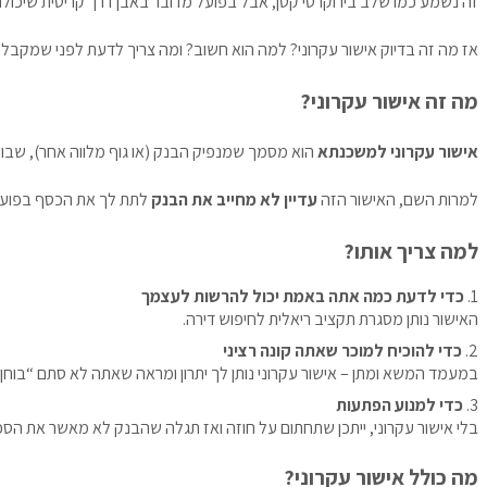
זה נשמע כמו שלב בירוקרטי קטן, אבל בפועל מדובר באבן דרך קריטית שיכול
אז מה זה בדיוק אישור עקרוני? למה הוא חשוב? ומה צריך לדעת לפני שמקבלים
מה זה אישור עקרוני?
אישור עקרוני למשכנתא
הוא מסמך שמנפיק הבנק (או גוף מלווה אחר), שבו
למרות השם, האישור הזה
עדיין לא מחייב את הבנק
לתת לך את הכסף בפועל 
למה צריך אותו?
כדי לדעת כמה אתה באמת יכול להרשות לעצמך
האישור נותן מסגרת תקציב ריאלית לחיפוש דירה.
כדי להוכיח למוכר שאתה קונה רציני
במעמד המשא ומתן – אישור עקרוני נותן לך יתרון ומראה שאתה לא סתם “בוחן
כדי למנוע הפתעות
בלי אישור עקרוני, ייתכן שתחתום על חוזה ואז תגלה שהבנק לא מאשר את הסכ
מה כולל אישור עקרוני?