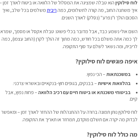
לוח סילוקין
הוא טבלה שמציגה את המסלול של הלוואה או ביטוח לאורך זמן –
איך משתנה החוב, מה קורה לתשלומים, כמה
ריבית
משלמים בכל שלב, ואיך
הסכום הולך ו"נפרע" (נסלק) לאורך השנים.
השם אולי נשמע כבד, אבל מדובר בכלי פשוט: טבלת אקסל או מסמך, שמראה
לך כמה אתה משלם בכל חודש, כמה מתוך זה הולך לקרן (החוב עצמו), כמה
לריבית, ומה נשאר לשלם עד סוף התקופה.
איפה פוגשים לוח סילוקין?
במשכנתאות
– הכי נפוץ.
בהלוואות אישיות
– בבנקים, בגופים חוץ-בנקאיים ובאשראי צרכני.
בביטוחי משכנתא או ביטוח חיים עם רכיב הלוואה
– פחות נפוץ, אבל
קיים.
לוח סילוקין נותן תמונה ברורה על ההתנהלות של ההחזר לאורך זמן – ומאפשר
לבדוק מה יקרה אם תשלם מוקדם, תמחזר או תאריך את התקופה.
מה כולל לוח סילוקין?