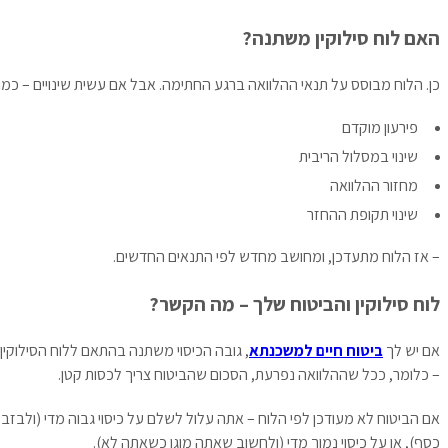
האם לוח סילוקין משתנה?
כן. הלוח מבוסס על תנאי ההלוואה ברגע החתימה. אבל אם עשית שינויים – כמו:
פירעון מוקדם
שינוי במסלול הריבית
מחזור ההלוואה
שינוי תקופת ההחזר
– אז הלוח מתעדכן, ומחושב מחדש לפי התנאים החדשים.
לוח סילוקין והביטוח שלך – מה הקשר?
אם יש לך
ביטוח חיים למשכנתא
, גובה הכיסוי משתנה בהתאם ללוח הסילוקין
– כלומר, ככל שההלוואה נפרעת, הסכום שהביטוח צריך לכסות קטן.
אם הביטוח לא מעודכן לפי הלוח – אתה עלול לשלם על כיסוי גבוה מדי (ולבזבז
כסף), או על כיסוי נמוך מדי (ולחשוב שאתה מוגן כשאתה לא).