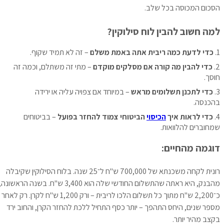
הסכום המכוסה בכל שלב.
למה חשוב להבין לוח סילוקין?
כדי לדעת כמה ריבית אתה באמת משלם
– זה לא תמיד שקוף.
כדי להבין מה קורה אם מסלקים מוקדם
– מתי זה משתלם, וכמה זה
חוסך.
כדי לתכנן תשלומים מראש
– במיוחד אם צפויה עליה או ירידה
בהכנסה.
כדי לראות איך
הכיסוי
הביטוחי צמוד להחזר בפועל
– בביטוחים
שמחוברים להלוואות.
דוגמה מהחיים:
רונית לקחה משכנתא של 700,000 ש"ח ל־25 שנה. בלוח הסילוקין שקיבלה
מהבנק, היא ראתה שהתשלום החודשי שלה הוא 3,400 ש"ח. בשנה הראשונה,
כ־2,200 ש"ח מתוך כל תשלום הלכו לריבית – ורק 1,200 ש"ח לקרן. רק לאחר
מספר שנים, היחס התהפך – יותר כסף התחיל ללכת להחזר הקרן, והחוב ירד
בקצב מהיר יותר.