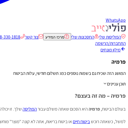
WhatsApp
הפוליסות שלי
החסכונות שלי
צור קשר
8-330-1818
מרכז המידע
התחברות/הרשמה
מילון מונחים
פרמיה
המושג הזה שכיח גם בשמות נוספים כמו: תשלום חודשי, עלות הביטוח
תוכן עניינים
פרמיה – מה זה בעצם?
בעולם הביטוח,
פרמיה
היא הסכום שאתה משלם עבור
הפוליסה
שלך. זו יכולה
למשל, כשאתה רוכש
ביטוח חיים
או ביטוח בריאות, אתה לא קונה "מוצר" מוח