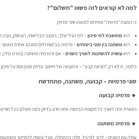
למה לא קוראים לזה פשוט "תשלום"?
כי המונח "פרמיה" מתייחס למשהו יותר מדויק:
היא
מחושבת לפי סיכון
– לפי הגיל שלך, המצב הבריאותי, העיסוק, גובה הכי
היא
משתנה בין סוגי ביטוחים
– פרמיה בביטוח חיים תתנהג אחרת מאשר ב
היא
עשויה להשתנות לאורך השנים
– אם זו פרמיה משתנה (נפרט מיד), או
כלומר, זו לא רק "הוראת קבע" – זו תוצאה של חישוב מדויק שמבוסס על סיכון.
סוגי פרמיות – קבועה, משתנה, מתחדשת
🔸 פרמיה קבועה
נשארת זהה לאורך כל תקופת הביטוח. אתה יודע בדיוק כמה תשלם בכל חודש א
🔸 פרמיה משתנה
עולה עם השנים – לרוב לפי גיל. זולה בהתחלה, אבל עשויה להתייקר משמעותית