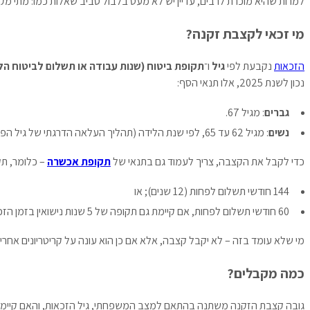
למרות שהיא מוכרת לרבים, עדיין יש לא מעט בלבול סביב שאלות כמו: מתי 
מי זכאי לקצבת זקנה?
הזכאות
נקבעת לפי
גיל
ו־
תקופת ביטוח (שנות עבודה או תשלום לביטוח הל
נכון לשנת 2025, אלו תנאי הסף:
גברים
: מגיל 67.
נשים
: מגיל 62 עד 65, לפי שנת הלידה (תהליך העלאה הדרגתי של גיל הפרישה עדיין נמשך).
כדי לקבל את הקצבה, צריך לעמוד גם בתנאי של
תקופת אכשרה
– כלומר, תק
144 חודשי תשלום לפחות (12 שנים); או
60 חודשי תשלום לפחות, אם קיימת גם תקופה של 5 שנות נישואין בזמן הזכאות או ילדים משותפים.
מי שלא עומד בזה – לא יקבל קצבה, אלא אם כן הוא עונה על קריטריונים אחרים
כמה מקבלים?
גובה קצבת הזקנה משתנה בהתאם למצב המשפחתי, גיל הזכאות, והאם קיימת