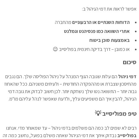
אפשר לראות את דמי הניהול ב:
הדוחות השנתיים או הרבעוניים
מהחברה
אתרי השוואה כמו פנסיהנט וגמלנט
באמצעות סוכן ביטוח
או כמובן – דרך בדיקה חינמית בפוליסייב 😉
סיכום
דמי ניהול
הם עלות שגובה הגוף המנהל על ניהול הפוליסה שלך. הם נגבים
מהחיסכון שצברת או מההפקדה החודשית – ולעיתים משניהם. ככל שהאחוז
גבוה יותר – התשואה נטו שלך נשחקת יותר. לכן חשוב לבדוק את גובה דמי
הניהול, להבין איך הם משפיעים עליך, ולדעת שאפשר לנהל עליהם מו"מ.
טיפ מפוליסייב 💡
רבים לא שמים לב כמה הם משלמים בדמי ניהול – עד שמאוחר מדי. אנחנו
בפוליסייב
נבדוק איתך את דמי הניהול שאתה משלם בפועל, נחשב כמה זה