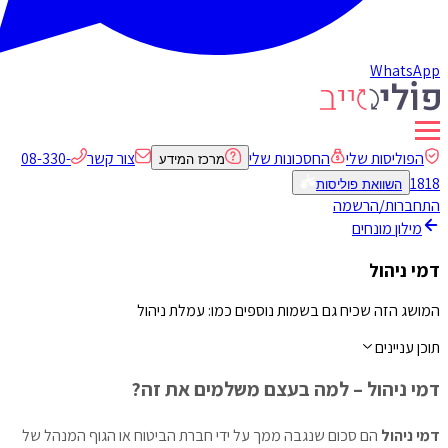
WhatsApp
הפוליסות שלי
החסכונות שלי
צור קשר
08-330-
מרכז המידע
1818
השוואת פוליסות
התחברות/הרשמה
מילון מונחים
דמי ניהול
המושג הזה שכיח גם בשמות נוספים כמו: עמלת ניהול
תוכן עניינים
דמי ניהול – למה בעצם משלמים את זה?
דמי ניהול
הם סכום שנגבה ממך על ידי חברת הביטוח או הגוף המנהל של