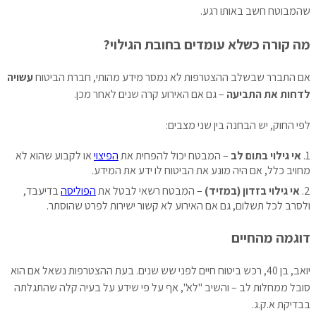
שהמבוטח חשב באותו רגע.
מה קורה כשלא עומדים בחובת הגילוי?
אם התברר שבשלב ההצטרפות לא נמסר מידע מהותי, חברת הביטוח
עשויה
לדחות את התביעה
– גם אם האירוע קרה שנים לאחר מכן.
לפי החוק, יש הבחנה בין שני מצבים:
אי גילוי בתום לב
– המבטח יכול להפחית את
הפיצוי
או לקבוע שהוא לא
מחויב כלל, אם היה מונע את הביטוח לו ידע את המידע.
אי גילוי בזדון (במזיד)
– המבטח רשאי לבטל את
הפוליסה
בדיעבד,
ולסרב לכל תשלום, גם אם האירוע לא קשור ישירות לפרט שהוסתר.
דוגמה מהחיים
יואב, בן 40, רכש ביטוח חיים לפני שש שנים. בעת ההצטרפות נשאל אם הוא
סובל ממחלות לב – והשיב "לא", אף על פי שידע על בעיה קלה שהתגלתה
בבדיקת א.ק.ג.