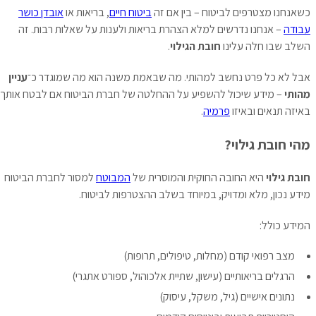
כשאנחנו מצטרפים לביטוח – בין אם זה
ביטוח חיים
, בריאות או
אובדן כושר
עבודה
– אנחנו נדרשים למלא הצהרת בריאות ולענות על שאלות רבות. זה
השלב שבו חלה עלינו
חובת הגילוי
.
אבל לא כל פרט נחשב למהותי. מה שבאמת משנה הוא מה שמוגדר כ־
עניין
מהותי
– מידע שיכול להשפיע על ההחלטה של חברת הביטוח אם לבטח אותך,
באיזה תנאים ובאיזו
פרמיה
.
מהי חובת גילוי?
חובת גילוי
היא החובה החוקית והמוסרית של
המבוטח
למסור לחברת הביטוח
מידע נכון, מלא ומדויק, במיוחד בשלב ההצטרפות לביטוח.
המידע כולל:
מצב רפואי קודם (מחלות, טיפולים, תרופות)
הרגלים בריאותיים (עישון, שתיית אלכוהול, ספורט אתגרי)
נתונים אישיים (גיל, משקל, עיסוק)