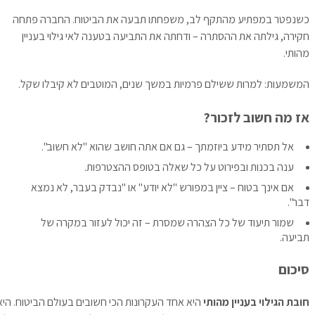
כשנפטר במפתיע מהתקף לב, משפחתו תבעה את הביטוח. החברה פתחה
חקירה, גילתה את ההסתרה – ודחתה את התביעה בטענה לאי גילוי בעניין
מהותי.
המשמעות: למרות ששילם פרמיות במשך שנים, המוטבים לא קיבלו שקל.
אז מה חשוב לזכור?
אל תסתיר מידע ביוזמתך – גם אם אתה חושב שהוא "לא חשוב".
ענה בכנות ובפירוט על כל שאלה בטופס ההצטרפות.
אם אינך בטוח – ציין במפורש "לא יודע" או "נבדק בעבר, לא נמצא
דבר".
שמור תיעוד של כל הצהרה שמסרת – זה יכול לעזור במקרה של
תביעה.
סיכום
חובת הגילוי בעניין מהותי
היא אחד העקרונות הכי חשובים בעולם הביטוח. היא