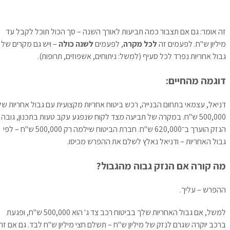
זה אומר: גם אם תצבור כמה תביעות לאורך השנה – סך הכול תוכל לקבל עד
מיליון ש"ח. לפעמים זה
לכל מקרה
, לפעמים
לשנה כולה
– ויש גם מקרים של
גבול אחריות נפרד לכל סעיף (למשל: ניתוחים, אשפוזים, תרופות).
דוגמה מהחיים:
דניאל, עצמאי בתחום הבנייה, רכש ביטוח אחריות מקצועית עם גבול אחריות של
500,000 ש"ח. במקרה של תביעה מצד לקוח שנפגע עקב טעות בתכנון, גובה
הנזק הוערך ב־620,000 ש"ח. חברת הביטוח שילמה רק 500,000 ש"ח – לפי
גבול האחריות – ודניאל נאלץ לשלם את ההפרש מכיסו.
מה קורה אם הנזק גבוה מהגבול?
ההפרש – עליך.
למשל, אם גבול האחריות שלך בביטוח רכב צד ג' הוא 500,000 ש"ח, ופגעת
ברכב יוקרה שגרם לנזק של מיליון ש"ח – תשלם חצי מיליון ש"ח לבד. גם אם זה